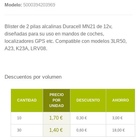
Modelo:
5000394203969
Blister de 2 pilas alcalinas Duracell MN21 de 12v,
diseñadas para su uso en mandos de coches,
localizadores GPS etc. Compatible con modelos 3LR50,
A23, K23A, LRV08.
Descuentos por volumen
PRECIO
CANTIDAD
POR
DESCUENTO
AHORRO
UNIDAD
1,70 €
10
0,30 €
3,00 €
1,40 €
30
0,60 €
18,00 €