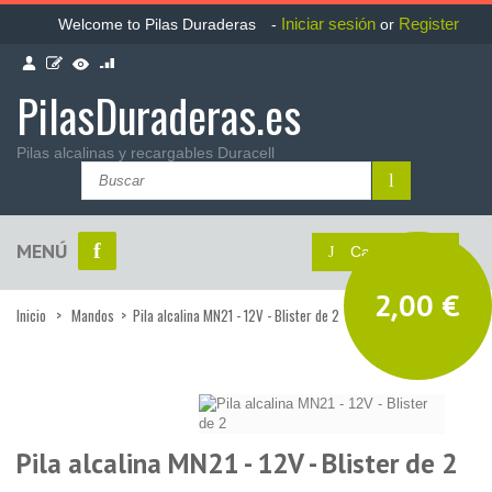
Iniciar sesión
Register
Welcome to Pilas Duraderas
-
or
PilasDuraderas.es
Pilas alcalinas y recargables Duracell
MENÚ
Carrito::
vacío
2,00 €
Inicio
>
Mandos
>
Pila alcalina MN21 - 12V - Blister de 2
Pila alcalina MN21 - 12V - Blister de 2