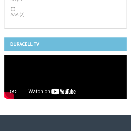
AAA
(2)
DURACELL TV