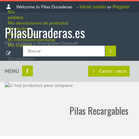
Iniciar sesión
Register
Welcome to Pilas Duraderas
-
or
Mis
pedidos
Mis devoluciones de productos
PilasDuraderas.es
Mis recibos
Mis direcciones
Mi información personal
Pilas alcalinas y recargables Duracell
Mis cupones
Sin productos
MENÚ
Carrito::
vacío
Aun o hay productos vistos
No hay productos para comparar
Pilas Recargables